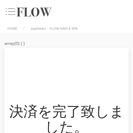
HOME
⁄ paythanks – FLOW HAIR & SPA
array(0) { }
決済を完了致しま
した。